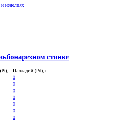
 и изделиях
зьбонарезном станке
Pt), г
Палладий (Pd), г
0
0
0
0
0
0
0