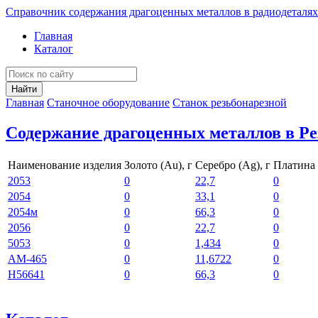
Справочник содержания драгоценных металлов в радиодеталях
Главная
Каталог
Найти
Главная
Станочное оборудование
Станок резьбонарезной
Содержание драгоценных металлов в Ре
Наименование изделия
Золото (Au), г
Серебро (Ag), г
Платина (
2053
0
22,7
0
2054
0
33,1
0
2054м
0
66,3
0
2056
0
22,7
0
5053
0
1,434
0
АМ-465
0
11,6722
0
Н56641
0
66,3
0