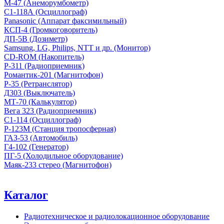
М-47 (Анеморумбометр)
С1-118А (Осциллограф)
Panasonic (Аппарат факсимильный)
КСП-4 (Громкоговоритель)
ДП-5В (Дозиметр)
Samsung, LG, Philips, NTT и др. (Монитор)
CD-ROM (Накопитель)
Р-311 (Радиоприемник)
Романтик-201 (Магнитофон)
Р-35 (Ретранслятор)
Д303 (Выключатель)
МТ-70 (Калькулятор)
Вега 323 (Радиоприемник)
С1-114 (Осциллограф)
Р-123М (Станция тропосферная)
ГАЗ-53 (Автомобиль)
Г4-102 (Генератор)
ПГ-5 (Холодильное оборудование)
Маяк-233 стерео (Магнитофон)
Каталог
Радиотехническое и радиолокационное оборудование