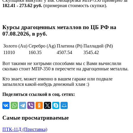
Скупщики выкупят у Вас Овощерезка МПР-350 примерно за
182.41 - 273.62 руб.
(примерная стоимость скупки).
Курсы драгоценных металлов по ЦБ РФ на
07.08.2026, в руб.
Золото (Au)
Серебро (Ag)
Платина (Pt)
Палладий (Pd)
11010
160.35
4507.54
3545.42
Вот такими не хитрыми способами мы с Вами вычислили
сколько стоит МПР-350 в пересчете на драгоценные металлы.
Кто знает, может именно в вашем гараже или подвале
запылился какой-нибудь денежный хлам :)
Поделиться ссылкой в соц. сетях:
Самые просматриваемые
ПТК-11Д (Приставка)