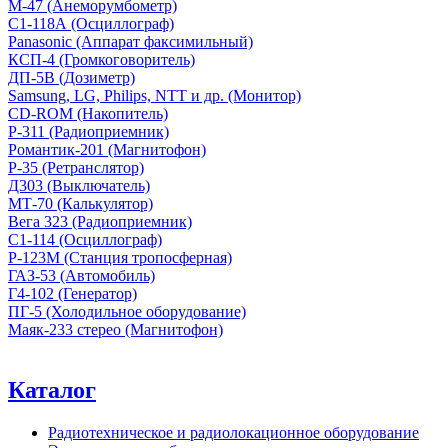
М-47 (Анеморумбометр)
С1-118А (Осциллограф)
Panasonic (Аппарат факсимильный)
КСП-4 (Громкоговоритель)
ДП-5В (Дозиметр)
Samsung, LG, Philips, NTT и др. (Монитор)
CD-ROM (Накопитель)
Р-311 (Радиоприемник)
Романтик-201 (Магнитофон)
Р-35 (Ретранслятор)
Д303 (Выключатель)
МТ-70 (Калькулятор)
Вега 323 (Радиоприемник)
С1-114 (Осциллограф)
Р-123М (Станция тропосферная)
ГАЗ-53 (Автомобиль)
Г4-102 (Генератор)
ПГ-5 (Холодильное оборудование)
Маяк-233 стерео (Магнитофон)
Каталог
Радиотехническое и радиолокационное оборудование