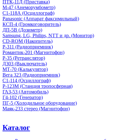
ПТК-11Д (Приставка)
М-47 (Анеморумбометр)
С1-118А (Осциллограф)
Panasonic (Аппарат факсимильный)
КСП-4 (Громкоговоритель)
ДП-5В (Дозиметр)
Samsung, LG, Philips, NTT и др. (Монитор)
CD-ROM (Накопитель)
Р-311 (Радиоприемник)
Романтик-201 (Магнитофон)
Р-35 (Ретранслятор)
Д303 (Выключатель)
МТ-70 (Калькулятор)
Вега 323 (Радиоприемник)
С1-114 (Осциллограф)
Р-123М (Станция тропосферная)
ГАЗ-53 (Автомобиль)
Г4-102 (Генератор)
ПГ-5 (Холодильное оборудование)
Маяк-233 стерео (Магнитофон)
Каталог