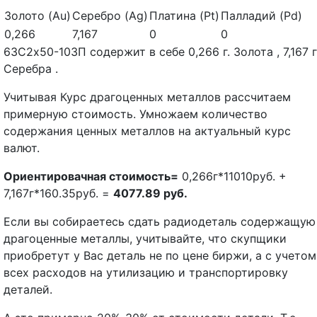
Золото (Au)
Серебро (Ag)
Платина (Pt)
Палладий (Pd)
0,266
7,167
0
0
63С2х50-103П содержит в себе 0,266 г. Золота , 7,167 г
Серебра .
Учитывая Курс драгоценных металлов рассчитаем
примерную стоимость. Умножаем количество
содержания ценных металлов на актуальный курс
валют.
Ориентировачная стоимость=
0,266г*11010руб. +
7,167г*160.35руб. =
4077.89 руб.
Если вы собираетесь сдать радиодеталь содержащую
драгоценные металлы, учитывайте, что скупщики
приобретут у Вас деталь не по цене биржи, а с учетом
всех расходов на утилизацию и транспортировку
деталей.