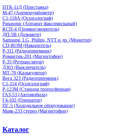
ПТК-11Д (Приставка)
М-47 (Анеморумбометр)
С1-118А (Осциллограф)
Panasonic (Аппарат факсимильный)
КСП-4 (Громкоговоритель)
ДП-5В (Дозиметр)
Samsung, LG, Philips, NTT и др. (Монитор)
CD-ROM (Накопитель)
Р-311 (Радиоприемник)
Романтик-201 (Магнитофон)
Р-35 (Ретранслятор)
Д303 (Выключатель)
МТ-70 (Калькулятор)
Вега 323 (Радиоприемник)
С1-114 (Осциллограф)
Р-123М (Станция тропосферная)
ГАЗ-53 (Автомобиль)
Г4-102 (Генератор)
ПГ-5 (Холодильное оборудование)
Маяк-233 стерео (Магнитофон)
Каталог