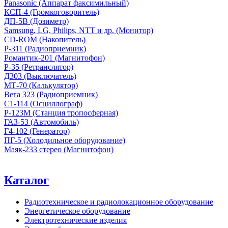
Panasonic (Аппарат факсимильный)
КСП-4 (Громкоговоритель)
ДП-5В (Дозиметр)
Samsung, LG, Philips, NTT и др. (Монитор)
CD-ROM (Накопитель)
Р-311 (Радиоприемник)
Романтик-201 (Магнитофон)
Р-35 (Ретранслятор)
Д303 (Выключатель)
МТ-70 (Калькулятор)
Вега 323 (Радиоприемник)
С1-114 (Осциллограф)
Р-123М (Станция тропосферная)
ГАЗ-53 (Автомобиль)
Г4-102 (Генератор)
ПГ-5 (Холодильное оборудование)
Маяк-233 стерео (Магнитофон)
Каталог
Радиотехническое и радиолокационное оборудование
Энергетическое оборудование
Электротехнические изделия