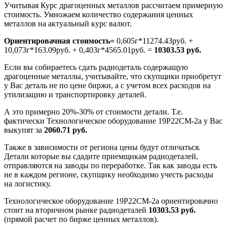
Учитывая Курс драгоценных металлов рассчитаем примерную
стоимость. Умножаем количество содержания ценных
металлов на актуальный курс валют.
Ориентировачная стоимость=
0,605г*11274.43руб. +
10,073г*163.09руб. + 0,403г*4565.01руб. =
10303.53 руб.
Если вы собираетесь сдать радиодеталь содержащую
драгоценные металлы, учитывайте, что скупщики приобретут
у Вас деталь не по цене биржи, а с учетом всех расходов на
утилизацию и транспортировку деталей.
А это примерно 20%-30% от стоимости детали. Т.е.
фактически Технологическое оборудование 19Р22СМ-2а у Вас
выкупят за
2060.71 руб.
Также в зависимости от региона цены будут отличаться.
Детали которые вы сдадите приемщикам радиодеталей,
отправляются на заводы по переработке. Так как заводы есть
не в каждом регионе, скупщику необходимо учесть расходы
на логистику.
Технологическое оборудование 19Р22СМ-2а ориентировачно
стоит на вторичном рынке радиодеталей
10303.53 руб.
(прямой расчет по бирже ценных металлов).