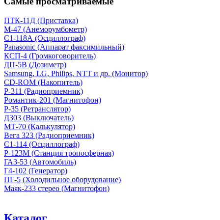
Самые просматриваемые
ПТК-11Д (Приставка)
М-47 (Анеморумбометр)
С1-118А (Осциллограф)
Panasonic (Аппарат факсимильный)
КСП-4 (Громкоговоритель)
ДП-5В (Дозиметр)
Samsung, LG, Philips, NTT и др. (Монитор)
CD-ROM (Накопитель)
Р-311 (Радиоприемник)
Романтик-201 (Магнитофон)
Р-35 (Ретранслятор)
Д303 (Выключатель)
МТ-70 (Калькулятор)
Вега 323 (Радиоприемник)
С1-114 (Осциллограф)
Р-123М (Станция тропосферная)
ГАЗ-53 (Автомобиль)
Г4-102 (Генератор)
ПГ-5 (Холодильное оборудование)
Маяк-233 стерео (Магнитофон)
Каталог