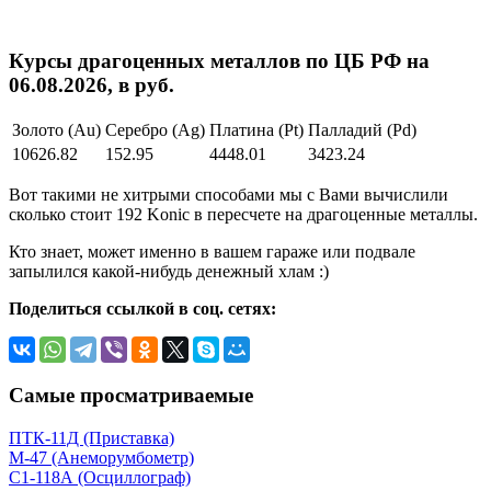
Курсы драгоценных металлов по ЦБ РФ на
06.08.2026, в руб.
Золото (Au)
Серебро (Ag)
Платина (Pt)
Палладий (Pd)
10626.82
152.95
4448.01
3423.24
Вот такими не хитрыми способами мы с Вами вычислили
сколько стоит 192 Konic в пересчете на драгоценные металлы.
Кто знает, может именно в вашем гараже или подвале
запылился какой-нибудь денежный хлам :)
Поделиться ссылкой в соц. сетях:
Самые просматриваемые
ПТК-11Д (Приставка)
М-47 (Анеморумбометр)
С1-118А (Осциллограф)