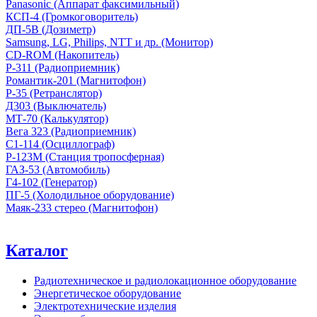
Panasonic (Аппарат факсимильный)
КСП-4 (Громкоговоритель)
ДП-5В (Дозиметр)
Samsung, LG, Philips, NTT и др. (Монитор)
CD-ROM (Накопитель)
Р-311 (Радиоприемник)
Романтик-201 (Магнитофон)
Р-35 (Ретранслятор)
Д303 (Выключатель)
МТ-70 (Калькулятор)
Вега 323 (Радиоприемник)
С1-114 (Осциллограф)
Р-123М (Станция тропосферная)
ГАЗ-53 (Автомобиль)
Г4-102 (Генератор)
ПГ-5 (Холодильное оборудование)
Маяк-233 стерео (Магнитофон)
Каталог
Радиотехническое и радиолокационное оборудование
Энергетическое оборудование
Электротехнические изделия