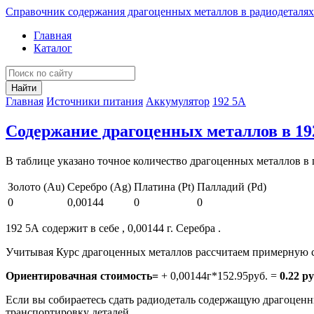
Справочник содержания драгоценных металлов в радиодеталях
Главная
Каталог
Найти
Главная
Источники питания
Аккумулятор
192 5А
Содержание драгоценных металлов в 19
В таблице указано точное количество драгоценных металлов в 
Золото (Au)
Серебро (Ag)
Платина (Pt)
Палладий (Pd)
0
0,00144
0
0
192 5А содержит в себе , 0,00144 г. Серебра .
Учитывая Курс драгоценных металлов рассчитаем примерную с
Ориентировачная стоимость=
+ 0,00144г*152.95руб. =
0.22 ру
Если вы собираетесь сдать радиодеталь содержащую драгоценны
транспортировку деталей.