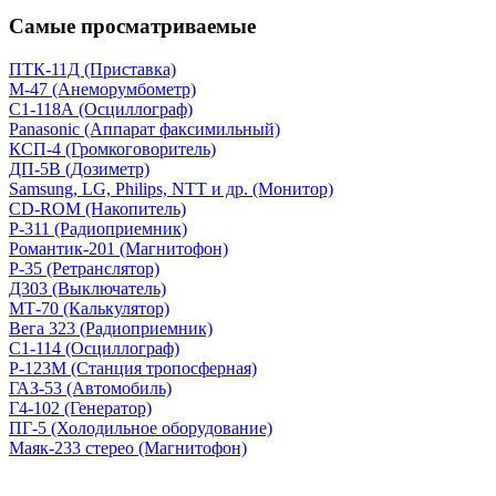
Самые просматриваемые
ПТК-11Д (Приставка)
М-47 (Анеморумбометр)
С1-118А (Осциллограф)
Panasonic (Аппарат факсимильный)
КСП-4 (Громкоговоритель)
ДП-5В (Дозиметр)
Samsung, LG, Philips, NTT и др. (Монитор)
CD-ROM (Накопитель)
Р-311 (Радиоприемник)
Романтик-201 (Магнитофон)
Р-35 (Ретранслятор)
Д303 (Выключатель)
МТ-70 (Калькулятор)
Вега 323 (Радиоприемник)
С1-114 (Осциллограф)
Р-123М (Станция тропосферная)
ГАЗ-53 (Автомобиль)
Г4-102 (Генератор)
ПГ-5 (Холодильное оборудование)
Маяк-233 стерео (Магнитофон)