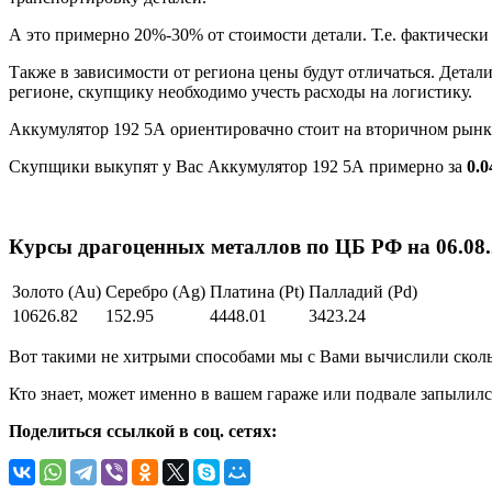
А это примерно 20%-30% от стоимости детали. Т.е. фактически
Также в зависимости от региона цены будут отличаться. Детал
регионе, скупщику необходимо учесть расходы на логистику.
Аккумулятор 192 5А ориентировачно стоит на вторичном рынк
Скупщики выкупят у Вас Аккумулятор 192 5А примерно за
0.0
Курсы драгоценных металлов по ЦБ РФ на 06.08.2
Золото (Au)
Серебро (Ag)
Платина (Pt)
Палладий (Pd)
10626.82
152.95
4448.01
3423.24
Вот такими не хитрыми способами мы с Вами вычислили скольк
Кто знает, может именно в вашем гараже или подвале запылилс
Поделиться ссылкой в соц. сетях: