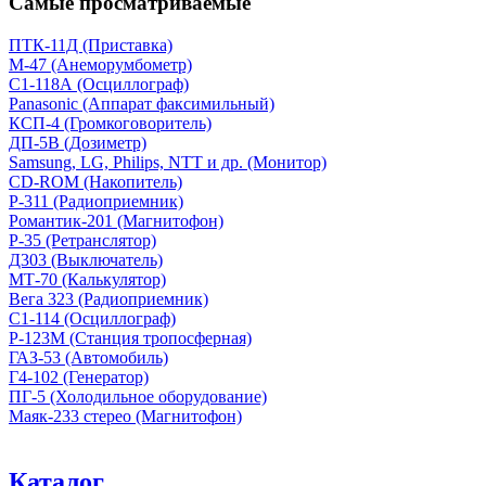
Самые просматриваемые
ПТК-11Д (Приставка)
М-47 (Анеморумбометр)
С1-118А (Осциллограф)
Panasonic (Аппарат факсимильный)
КСП-4 (Громкоговоритель)
ДП-5В (Дозиметр)
Samsung, LG, Philips, NTT и др. (Монитор)
CD-ROM (Накопитель)
Р-311 (Радиоприемник)
Романтик-201 (Магнитофон)
Р-35 (Ретранслятор)
Д303 (Выключатель)
МТ-70 (Калькулятор)
Вега 323 (Радиоприемник)
С1-114 (Осциллограф)
Р-123М (Станция тропосферная)
ГАЗ-53 (Автомобиль)
Г4-102 (Генератор)
ПГ-5 (Холодильное оборудование)
Маяк-233 стерео (Магнитофон)
Каталог