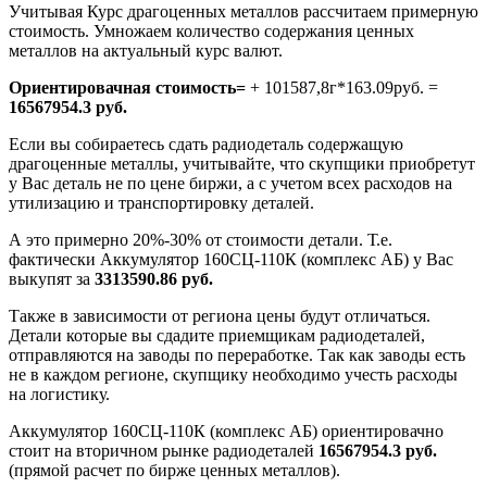
Учитывая Курс драгоценных металлов рассчитаем примерную
стоимость. Умножаем количество содержания ценных
металлов на актуальный курс валют.
Ориентировачная стоимость=
+ 101587,8г*163.09руб. =
16567954.3 руб.
Если вы собираетесь сдать радиодеталь содержащую
драгоценные металлы, учитывайте, что скупщики приобретут
у Вас деталь не по цене биржи, а с учетом всех расходов на
утилизацию и транспортировку деталей.
А это примерно 20%-30% от стоимости детали. Т.е.
фактически Аккумулятор 160СЦ-110К (комплекс АБ) у Вас
выкупят за
3313590.86 руб.
Также в зависимости от региона цены будут отличаться.
Детали которые вы сдадите приемщикам радиодеталей,
отправляются на заводы по переработке. Так как заводы есть
не в каждом регионе, скупщику необходимо учесть расходы
на логистику.
Аккумулятор 160СЦ-110К (комплекс АБ) ориентировачно
стоит на вторичном рынке радиодеталей
16567954.3 руб.
(прямой расчет по бирже ценных металлов).