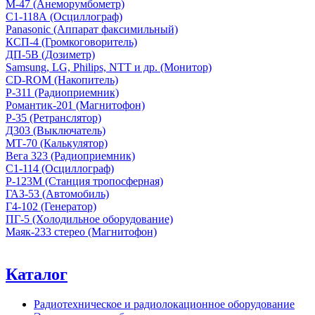
М-47 (Анеморумбометр)
С1-118А (Осциллограф)
Panasonic (Аппарат факсимильный)
КСП-4 (Громкоговоритель)
ДП-5В (Дозиметр)
Samsung, LG, Philips, NTT и др. (Монитор)
CD-ROM (Накопитель)
Р-311 (Радиоприемник)
Романтик-201 (Магнитофон)
Р-35 (Ретранслятор)
Д303 (Выключатель)
МТ-70 (Калькулятор)
Вега 323 (Радиоприемник)
С1-114 (Осциллограф)
Р-123М (Станция тропосферная)
ГАЗ-53 (Автомобиль)
Г4-102 (Генератор)
ПГ-5 (Холодильное оборудование)
Маяк-233 стерео (Магнитофон)
Каталог
Радиотехническое и радиолокационное оборудование