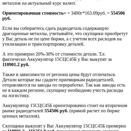
металлов на актуальный курс валют.
Ориентировачная стоимость=
+ 3400г*163.09руб. =
554506
руб.
Если вы собираетесь сдать радиодеталь содержащую
драгоценные металлы, учитывайте, что скупщики приобретут
у Вас деталь не по цене биржи, а с учетом всех расходов на
утилизацию и транспортировку деталей.
А это примерно 20%-30% от стоимости детали. Т.е.
фактически Аккумулятор 15СЦС45Б у Вас выкупят за
110901.2 руб.
Также в зависимости от региона цены будут отличаться.
Детали которые вы сдадите приемщикам радиодеталей,
отправляются на заводы по переработке. Так как заводы есть
не в каждом регионе, скупщику необходимо учесть расходы
на логистику.
Аккумулятор 15СЦС45Б ориентировачно стоит на вторичном
рынке радиодеталей
554506 руб.
(прямой расчет по бирже
ценных металлов).
Скупщики выкупят у Вас Аккумулятор 15СЦС45Б примерно