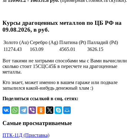
за
110901.2 - 166351.8 руб.
(примерная стоимость скупки).
Курсы драгоценных металлов по ЦБ РФ на
09.08.2026, в руб.
Золото (Au)
Серебро (Ag)
Платина (Pt)
Палладий (Pd)
11274.43
163.09
4565.01
3626.15
Вот такими не хитрыми способами мы с Вами вычислили
сколько стоит 15СЦС45Б в пересчете на драгоценные
металлы.
Кто знает, может именно в вашем гараже или подвале
запылился какой-нибудь денежный хлам :)
Поделиться ссылкой в соц. сетях:
Самые просматриваемые
ПТК-11Д (Приставка)