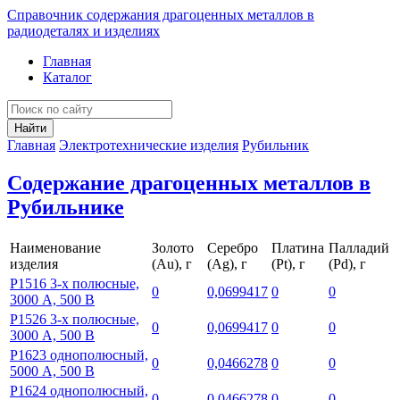
Справочник содержания драгоценных металлов в
радиодеталях и изделиях
Главная
Каталог
Найти
Главная
Электротехнические изделия
Рубильник
Содержание драгоценных металлов в
Рубильнике
Наименование
Золото
Серебро
Платина
Палладий
изделия
(Au), г
(Ag), г
(Pt), г
(Pd), г
Р1516 3-х полюсные,
0
0,0699417
0
0
3000 А, 500 В
Р1526 3-х полюсные,
0
0,0699417
0
0
3000 А, 500 В
Р1623 однополюсный,
0
0,0466278
0
0
5000 А, 500 В
Р1624 однополюсный,
0
0,0466278
0
0