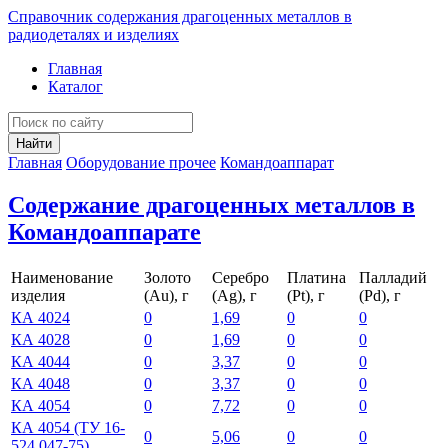
Справочник содержания драгоценных металлов в
радиодеталях и изделиях
Главная
Каталог
Найти
Главная
Оборудование прочее
Командоаппарат
Содержание драгоценных металлов в
Командоаппарате
Наименование
Золото
Серебро
Платина
Палладий
изделия
(Au), г
(Ag), г
(Pt), г
(Pd), г
КА 4024
0
1,69
0
0
КА 4028
0
1,69
0
0
КА 4044
0
3,37
0
0
КА 4048
0
3,37
0
0
КА 4054
0
7,72
0
0
КА 4054 (ТУ 16-
0
5,06
0
0
524.047-75)