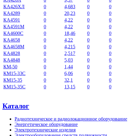
КА426ХЛ
0
4,683
0
0
КА4289
0
20,23
0
0
КА4591
0
4,22
0
0
КА4591М
0
4,22
0
0
КА4600С
0
18,46
0
0
КА4658
0
4,22
0
0
КА4658М
0
4,215
0
0
КА4828
0
2,517
0
0
КА4848
0
5,03
0
0
КМ-50
0
1,44
0
0
КМ15-33С
0
6,06
0
0
КМ15-35
0
32,1
0
0
КМ15-35С
0
13,15
0
0
Каталог
Радиотехническое и радиолокационное оборудование
Энергетическое оборудование
Электротехнические изделия
Электрооборудование средств подвижности