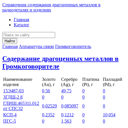
Справочник содержания драгоценных металлов в
радиодеталях и изделиях
Главная
Каталог
Найти
Главная
Аппаратура связи
Громкоговоритель
Содержание драгоценных металлов в
Громкоговорителе
Наименование
Золото
Серебро
Платина
Палладий
изделия
(Au), г
(Ag), г
(Pt), г
(Pd), г
15Э487-03
0,56
49,75
0
0
3ГДШ-2 8
0
0
0
0
ГЛИШ.465311.012
0,02529
0,085097
0
0
от СПС32
КСП-4
0,2352
0,1212
0
10,054
ПГС-5
0
1,563
0
0